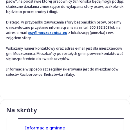
psów”, na podstawie której pracownicy Schroniska będą mogli podjąć
skuteczne działania zmierzające do wyłapania sfory psów, aczkolwiek
będzie to proces trudny i długi.
Dlatego, w przypadku zauważenia sfory bezpańskich psów, prosimy
o niezwłoczne przysłanie informacji sms na nr tel.
500 362 208
lub na
adres e-mail
psy@moszczenica.eu
z lokalizacją (pinezka) i ew.
zdjęciem sfory.
Wskazany numer kontaktowy oraz adres e-mail jest dla mieszkańców
gm. Moszczenica. Mieszkańcy pozostałych gmin powinni kontaktować
się bezpośrednio do swoich urzędów.
Informacja w sposób szczególny skierowana jest do mieszkańców
sołectw Raciborowice, Kiełczówka i Baby.
Na skróty
Informacje gminne