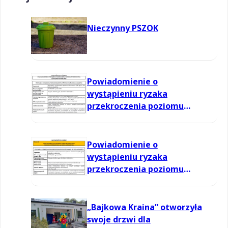
Nieczynny PSZOK
Powiadomienie o
wystąpieniu ryzaka
przekroczenia poziomu
informowania dla ozonu w
powietrzu
Powiadomienie o
wystąpieniu ryzaka
przekroczenia poziomu
informowania dla ozonu w
powietrzu
„Bajkowa Kraina” otworzyła
swoje drzwi dla