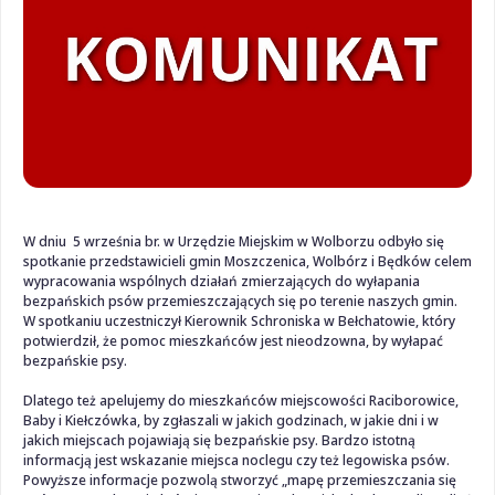
W dniu
5 września br. w Urzędzie Miejskim w Wolborzu odbyło się
spotkanie przedstawicieli gmin Moszczenica, Wolbórz i Będków celem
wypracowania wspólnych działań zmierzających do wyłapania
bezpańskich psów przemieszczających się po terenie naszych gmin.
W spotkaniu uczestniczył Kierownik Schroniska w Bełchatowie, który
potwierdził, że pomoc mieszkańców jest nieodzowna, by wyłapać
bezpańskie psy.
Dlatego też apelujemy do mieszkańców miejscowości Raciborowice,
Baby i Kiełczówka, by zgłaszali w jakich godzinach, w jakie dni i w
jakich miejscach pojawiają się bezpańskie psy. Bardzo istotną
informacją jest wskazanie miejsca noclegu czy też legowiska psów.
Powyższe informacje pozwolą stworzyć „mapę przemieszczania się