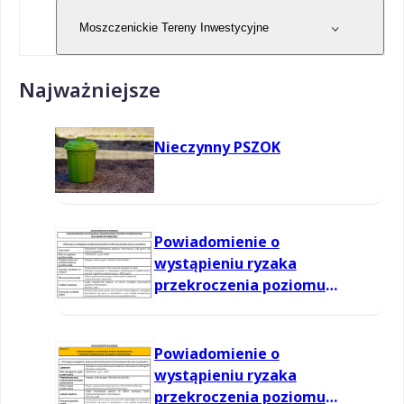
Moszczenickie Tereny Inwestycyjne
Najważniejsze
Nieczynny PSZOK
Powiadomienie o
wystąpieniu ryzaka
przekroczenia poziomu
informowania dla ozonu w
powietrzu
Powiadomienie o
wystąpieniu ryzaka
przekroczenia poziomu