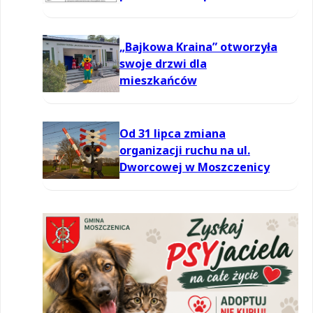
informowania dla ozonu w
powietrzu
„Bajkowa Kraina” otworzyła
swoje drzwi dla
mieszkańców
Od 31 lipca zmiana
organizacji ruchu na ul.
Dworcowej w Moszczenicy