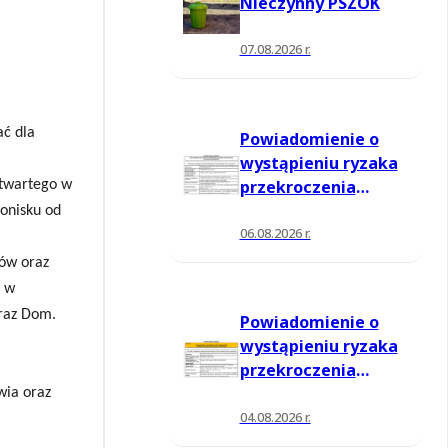
Nieczynny PSZOK
07.08.2026 r.
ać dla
Powiadomienie o
wystąpieniu ryzaka
przekroczenia
Otwartego w
poziomu
onisku od
informowania dla
06.08.2026 r.
ozonu w powietrzu
sów oraz
h w
oraz Dom.
Powiadomienie o
wystąpieniu ryzaka
przekroczenia
poziomu
wia oraz
informowania dla
04.08.2026 r.
ozonu w powietrzu