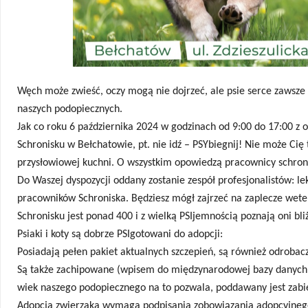
Węch może zwieść, oczy mogą nie dojrzeć, ale psie serce zawsze 
naszych podopiecznych.
Jak co roku 6 października 2024 w godzinach od 9:00 do 17:00 z
Schronisku w Bełchatowie, pt. nie idź – PSYbiegnij! N
ie może Cię 
przysłowiowej kuchni.
O wszystkim opowiedzą pracownicy schronis
Do Waszej dyspozycji oddany zostanie zespół profesjonalistów: l
pracowników Schroniska.
Będziesz mógł zajrzeć na zaplecze wete
Schronisku jest
ponad 400 i z wielką PSIjemnością poznają oni bl
Psiaki i koty są
dobrze PSIgotowani do adopcji:
Posiadają pełen pakiet aktualnych szczepień, są również odrobac
S
ą także zachipowane
(wpisem do międzynarodowej bazy danych CB
wiek naszego podopiecznego na to pozwala, poddawany jest zabieg
Adopcja zwierzaka wymaga podpisania zobowiązania adopcyjnego o