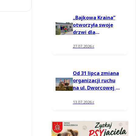
„Bajkowa Kraina”
otworzyła swoje
drzwi dla
mieszkańców
27.07.2026 r.
Od 31 lipca zmiana
organizacji ruchu
na ul. Dworcowej w
Moszczenicy
13.07.2026 r.