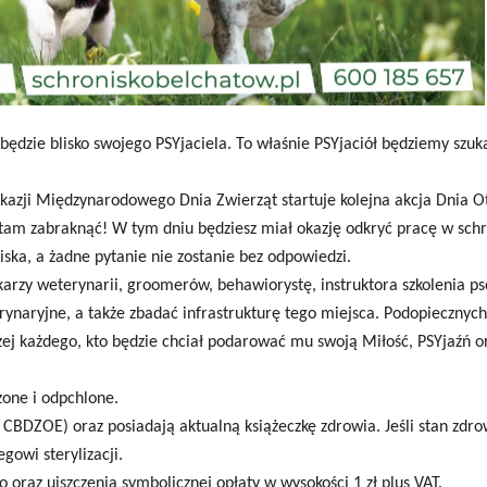
będzie blisko swojego PSYjaciela. To właśnie PSYjaciół będziemy szuk
 okazji Międzynarodowego Dnia Zwierząt startuje kolejna akcja Dnia 
tam zabraknąć! W tym dniu będziesz miał okazję odkryć pracę w schr
ka, a żadne pytanie nie zostanie bez odpowiedzi.
ekarzy weterynarii, groomerów, behawiorystę, instruktora szkolenia p
rynaryjne, a także zbadać infrastrukturę tego miejsca. Podopiecznyc
iżej każdego, kto będzie chciał podarować mu swoją Miłość, PSYjaźń 
zone i odpchlone.
DZOE) oraz posiadają aktualną książeczkę zdrowia. Jeśli stan zdro
owi sterylizacji.
raz uiszczenia symbolicznej opłaty w wysokości 1 zł plus VAT.