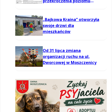
przekroczenia poziomu
informowania dla ozonu w
powietrzu
„Bajkowa Kraina” otworzyła
swoje drzwi dla
mieszkańców
Od 31 lipca zmiana
organizacji ruchu na ul.
Dworcowej w Moszczenicy