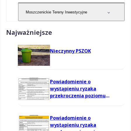
Moszczenickie Tereny Inwestycyjne
Najważniejsze
Nieczynny PSZOK
Powiadomienie o
wystąpieniu ryzaka
przekroczenia poziomu
informowania dla ozonu w
powietrzu
Powiadomienie o
wystąpieniu ryzaka