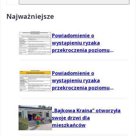
Najważniejsze
Powiadomienie o
wystąpieniu ryzaka
przekroczenia poziomu
informowania dla ozonu w
powietrzu
Powiadomienie o
wystąpieniu ryzaka
przekroczenia poziomu
informowania dla ozonu w
powietrzu
„Bajkowa Kraina” otworzyła
swoje drzwi dla
mieszkańców