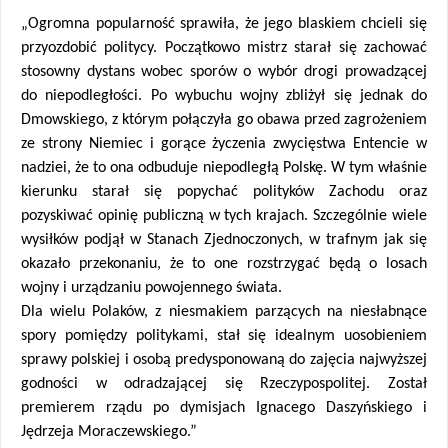
„Ogromna popularność sprawiła, że jego blaskiem chcieli się 
przyozdobić politycy. Początkowo mistrz starał się zachować 
stosowny dystans wobec sporów o wybór drogi prowadzącej 
do niepodległości. Po wybuchu wojny zbliżył się jednak do 
Dmowskiego, z którym połączyła go obawa przed zagrożeniem 
ze strony Niemiec i gorące życzenia zwycięstwa Entencie w 
nadziei, że to ona odbuduje niepodległą Polskę. W tym właśnie 
kierunku starał się popychać polityków Zachodu oraz 
pozyskiwać opinię publiczną w tych krajach. Szczególnie wiele 
wysiłków podjął w Stanach Zjednoczonych, w trafnym jak się 
okazało przekonaniu, że to one rozstrzygać będą o losach 
wojny i urządzaniu powojennego świata. 
Dla wielu Polaków, z niesmakiem parzących na niesłabnące 
spory pomiędzy politykami, stał się idealnym uosobieniem 
sprawy polskiej i osobą predysponowaną do zajęcia najwyższej 
godności w odradzającej się Rzeczypospolitej. Został 
premierem rządu po dymisjach Ignacego Daszyńskiego i 
Jędrzeja Moraczewskiego.”