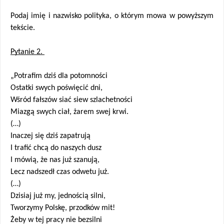
Podaj imię i nazwisko polityka, o którym mowa w powyższym 
tekście.
Pytanie 2. 
„Potrafim dziś dla potomności
Ostatki swych poświęcić dni,
Wśród fałszów siać siew szlachetności
Miazgą swych ciał, żarem swej krwi.
(…)
Inaczej się dziś zapatrują
I trafić chcą do naszych dusz
I mówią, że nas już szanują,
Lecz nadszedł czas odwetu już.
(…)
Dzisiaj już my, jednością silni,
Tworzymy Polskę, przodków mit!
Żeby w tej pracy nie bezsilni