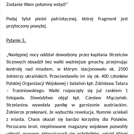
Zostanie Wam potomny wstyd!”
Podaj tytuł pieśni patriotycznej, której fragment jest 
przytoczony powyżej.
Pytanie 3. 
„Następnej nocy oddział dowodzony przez kapitana Strzelców 
Siczowych obsadził bez walki ważniejsze gmachy, przejmując 
kontrolę nad miastem, w którym stacjonowało ok. 2500 
żołnierzy ukraińskich. Przeciwstawiło im się ok. 400 członków 
Polskiej Organizacji Wojskowej i batalion kpt. Zdzisława Tatara 
– Trześniowskiego. Walki rozpoczęły się już rankiem 1 
listopada. Dowództwo objął kpt. Czesław Mączyński. 
Strzelanina wywołała panikę w garnizonie austriackim. 
Żołnierze przekonani, że wybuchła rewolucja, tłumnie uciekali 
z miasta. Chaos okazał się bardzo korzystny dla Polaków. 
Porzucano broń, niepilnowane magazyny wojskowe pozwoliły 
uzbroić masowo zgłaszających się ochotników, wśród której 