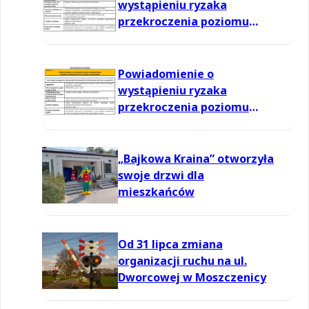
wystąpieniu ryzaka
przekroczenia poziomu
informowania dla ozonu w
powietrzu
Powiadomienie o
wystąpieniu ryzaka
przekroczenia poziomu
informowania dla ozonu w
powietrzu
„Bajkowa Kraina” otworzyła
swoje drzwi dla
mieszkańców
Od 31 lipca zmiana
organizacji ruchu na ul.
Dworcowej w Moszczenicy