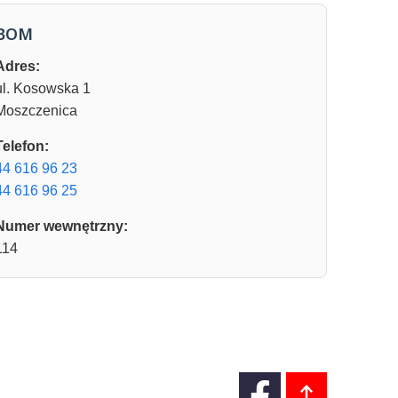
BOM
Adres:
ul. Kosowska 1
Moszczenica
Telefon:
44 616 96 23
44 616 96 25
Numer wewnętrzny:
114