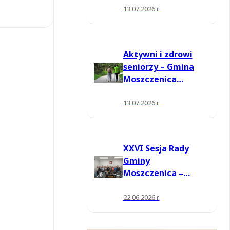
13.07.2026 r.
Aktywni i zdrowi
seniorzy – Gmina
Moszczenica
pozyskała środki
na nowe zajęcia
13.07.2026 r.
XXVI Sesja Rady
Gminy
Moszczenica –
jednogłośne
wotum zaufania i
22.06.2026 r.
absolutorium dla
Wójta