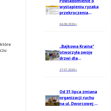
Powiadomienie o
wystąpieniu ryzaka
przekroczenia
poziomu
informowania dla
04.08.2026 r.
ozonu w powietrzu
 które
„Bajkowa Kraina”
zczu
otworzyła swoje
drzwi dla
mieszkańców
27.07.2026 r.
Od 31 lipca zmiana
organizacji ruchu
na ul. Dworcowej w
Moszczenicy