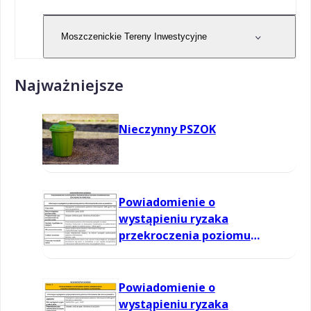
Moszczenickie Tereny Inwestycyjne
Najważniejsze
Nieczynny PSZOK
Powiadomienie o
wystąpieniu ryzaka
przekroczenia poziomu
informowania dla ozonu w
powietrzu
Powiadomienie o
wystąpieniu ryzaka