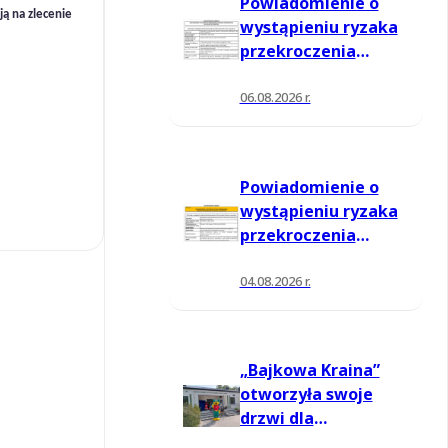
Powiadomienie o
ają na zlecenie
wystąpieniu ryzaka
przekroczenia
poziomu
informowania dla
06.08.2026 r.
ozonu w powietrzu
Powiadomienie o
wystąpieniu ryzaka
przekroczenia
poziomu
informowania dla
04.08.2026 r.
ozonu w powietrzu
„Bajkowa Kraina”
otworzyła swoje
drzwi dla
mieszkańców