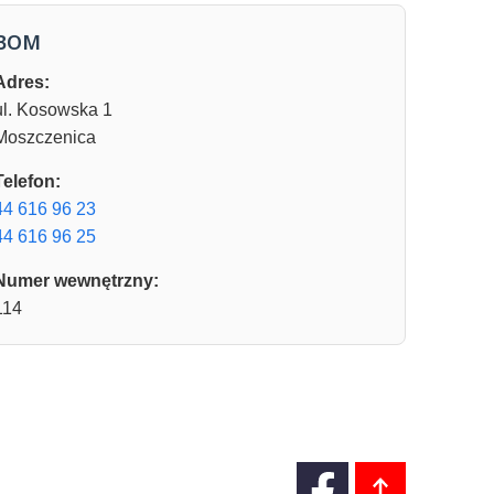
BOM
Adres:
ul. Kosowska 1
Moszczenica
Telefon:
44 616 96 23
44 616 96 25
Numer wewnętrzny:
114