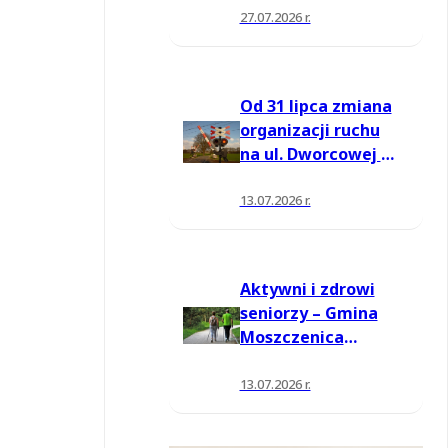
27.07.2026 r.
Od 31 lipca zmiana
organizacji ruchu
na ul. Dworcowej w
Moszczenicy
13.07.2026 r.
Aktywni i zdrowi
seniorzy – Gmina
Moszczenica
pozyskała środki
na nowe zajęcia
13.07.2026 r.