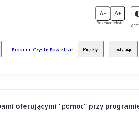
Rozmiar tekstu
Kont
Program Czyste Powietrze
Projekty
Instytucje
bami oferującymi "pomoc" przy programi