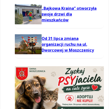
powietrzu
„Bajkowa Kraina” otworzyła
swoje drzwi dla
mieszkańców
Od 31 lipca zmiana
organizacji ruchu na ul.
Dworcowej w Moszczenicy