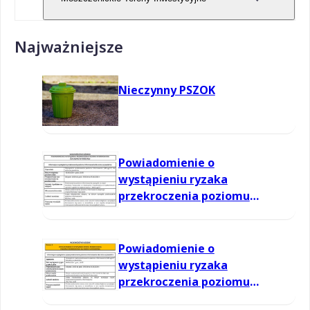
Najważniejsze
Nieczynny PSZOK
Powiadomienie o
wystąpieniu ryzaka
przekroczenia poziomu
informowania dla ozonu w
powietrzu
Powiadomienie o
wystąpieniu ryzaka
przekroczenia poziomu
informowania dla ozonu w