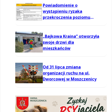
Powiadomienie o
wystąpieniu ryzaka
przekroczenia poziomu
informowania dla ozonu w
powietrzu
„Bajkowa Kraina” otworzyła
swoje drzwi dla
mieszkańców
Od 31 lipca zmiana
organizacji ruchu na ul.
Dworcowej w Moszczenicy