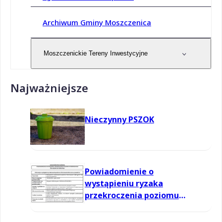
Archiwum Gminy Moszczenica
Moszczenickie Tereny Inwestycyjne
Najważniejsze
Nieczynny PSZOK
Powiadomienie o
wystąpieniu ryzaka
przekroczenia poziomu
informowania dla ozonu w
powietrzu