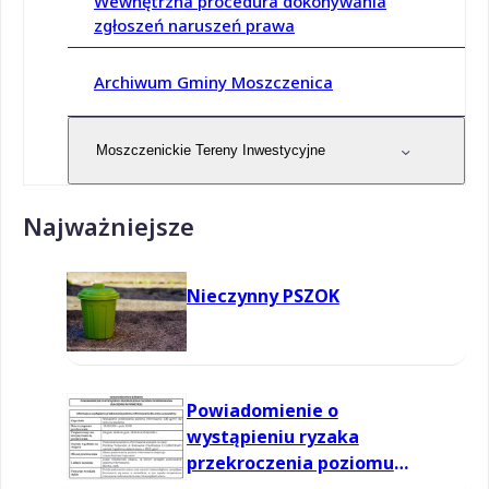
Wewnętrzna procedura dokonywania
zgłoszeń naruszeń prawa
Archiwum Gminy Moszczenica
Moszczenickie Tereny Inwestycyjne
Najważniejsze
Nieczynny PSZOK
Powiadomienie o
wystąpieniu ryzaka
przekroczenia poziomu
informowania dla ozonu w