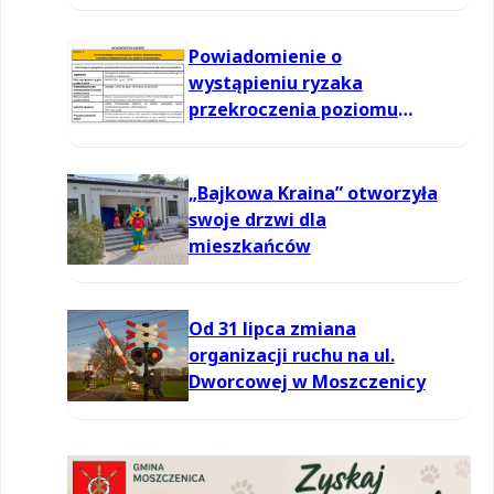
powietrzu
Powiadomienie o
wystąpieniu ryzaka
przekroczenia poziomu
informowania dla ozonu w
powietrzu
„Bajkowa Kraina” otworzyła
swoje drzwi dla
mieszkańców
Od 31 lipca zmiana
organizacji ruchu na ul.
Dworcowej w Moszczenicy