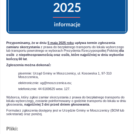
Przypominamy, że w dniu
5 maja 2025 roku
upływa termin zgłoszenia
zamiaru skorzystania
z prawa do bezpłatnego transportu do lokalu wyborczego
lub transportu powrotnego w wyborach Prezydenta Rzeczypospolitej Polskiej
dla
osób
z niepełnosprawnością oraz osób, które najpóźniej w dniu wyborów
kończą 60 lat
.
Zgłoszenia można dokonać:
pisemnie: Urząd Gminy w Moszczenicy, ul. Kosowska 1, 97-310
Moszczenica,
elektronicznie: ug@moszczenica.eu;
telefonicznie: 44 6169625 wew. 127.
Wyborca, który zgłosi zamiar skorzystania z prawa do bezpłatnego transportu do
lokalu wyborczego, zostanie poinformowany o godzinie transportu do lokalu w dniu
głosowania,
najpóźniej 3 dni przed dniem głosowania
.
Formularz zgłoszenia dostępny jest w Urzędzie Gminy w Moszczenicy (BOM lub
sekretariat) oraz poniżej.
Pliki: