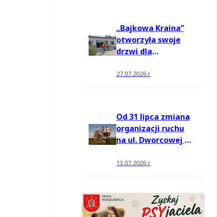
„Bajkowa Kraina”
otworzyła swoje
drzwi dla
mieszkańców
27.07.2026 r.
Od 31 lipca zmiana
organizacji ruchu
na ul. Dworcowej w
Moszczenicy
13.07.2026 r.