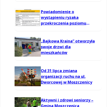
powietrzu
Powiadomienie o
wystąpieniu ryzaka
przekroczenia poziomu
informowania dla ozonu w
powietrzu
„Bajkowa Kraina” otworzyła
swoje drzwi dla
mieszkańców
Od 31 lipca zmiana
organizacji ruchu na ul.
Dworcowej w Moszczenicy
Aktywni i zdrowi seniorzy –
Gmina Moszczenica