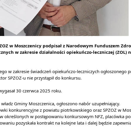
SPZOZ w Moszczenicy podpisał z Narodowym Funduszem Zdro
nych w zakresie działalności opiekuńczo-leczniczej (ZOL) n
o w zakresie świadczeń opiekuńczo-leczniczych ogłoszonego p
ktor SPZOZ-u nie przystąpił do konkursu.
wygasał 30 czerwca 2025 roku.
 władz Gminy Moszczenica, ogłoszono nabór uzupełniający.
cówki konkurencyjne z powiatu piotrkowskiego oraz SPZOZ w Mos
gów określonych w postępowaniu konkursowym NFZ, placówka p
aniu pozyskała kontrakt na kolejne lata i dalej będzie zapewni