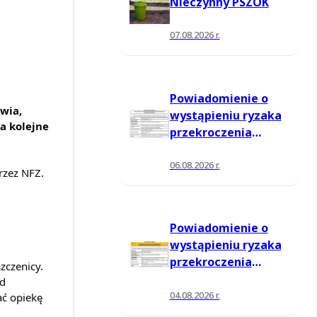
Nieczynny PSZOK
07.08.2026 r.
Powiadomienie o
wia,
wystąpieniu ryzaka
a kolejne
przekroczenia
poziomu
informowania dla
06.08.2026 r.
rzez NFZ.
ozonu w powietrzu
Powiadomienie o
wystąpieniu ryzaka
przekroczenia
zczenicy.
poziomu
od
informowania dla
04.08.2026 r.
ać opiekę
ozonu w powietrzu