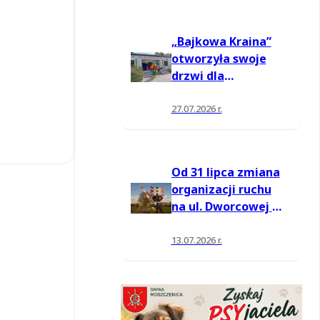
„Bajkowa Kraina”
otworzyła swoje
drzwi dla
mieszkańców
27.07.2026 r.
Od 31 lipca zmiana
organizacji ruchu
na ul. Dworcowej w
Moszczenicy
13.07.2026 r.