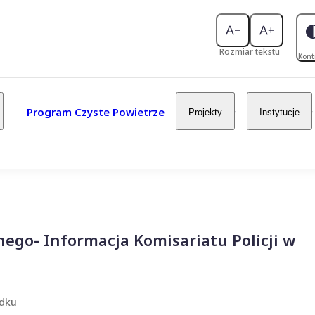
Rozmiar tekstu
Kont
Program Czyste Powietrze
Projekty
Instytucje
nego- Informacja Komisariatu Policji w
ądku