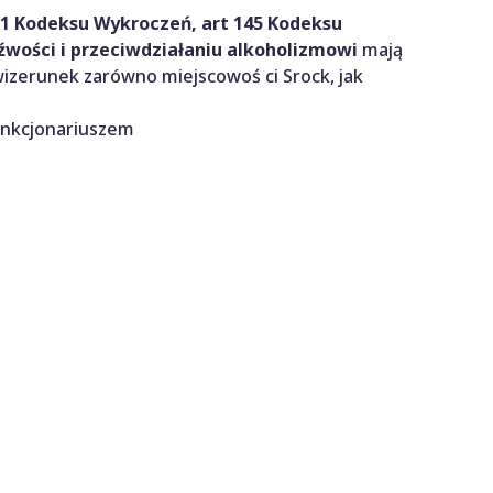
51 Kodeksu Wykroczeń, art 145 Kodeksu
wości i przeciwdziałaniu alkoholizmowi
mają
 wizerunek zarówno miejscowoś ci Srock, jak
unkcjonariuszem