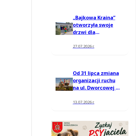
„Bajkowa Kraina”
otworzyła swoje
drzwi dla
mieszkańców
27.07.2026 r.
Od 31 lipca zmiana
organizacji ruchu
na ul. Dworcowej w
Moszczenicy
13.07.2026 r.