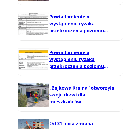
Powiadomienie o
wystąpieniu ryzaka
przekroczenia poziomu
informowania dla ozonu w
powietrzu
Powiadomienie o
wystąpieniu ryzaka
przekroczenia poziomu
informowania dla ozonu w
powietrzu
„Bajkowa Kraina” otworzyła
swoje drzwi dla
mieszkańców
Od 31 lipca zmiana