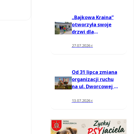
„Bajkowa Kraina”
otworzyła swoje
drzwi dla
mieszkańców
27.07.2026 r.
Od 31 lipca zmiana
organizacji ruchu
na ul. Dworcowej w
Moszczenicy
13.07.2026 r.