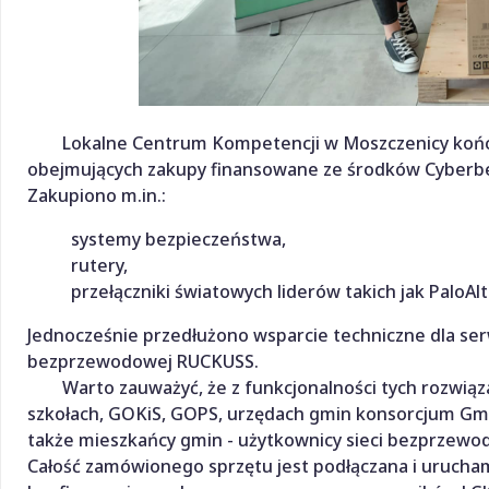
Lokalne Centrum Kompetencji w Moszczenicy kończy
obejmujących zakupy finansowane ze środków Cyberb
Zakupiono m.in.:
systemy bezpieczeństwa,
rutery,
przełączniki światowych liderów takich jak PaloAl
Jednocześnie przedłużono wsparcie techniczne dla se
bezprzewodowej RUCKUSS.
Warto zauważyć, że z funkcjonalności tych rozwiązań
szkołach, GOKiS, GOPS, urzędach gmin konsorcjum Gmi
także mieszkańcy gmin - użytkownicy sieci bezprzewo
Całość zamówionego sprzętu jest podłączana i urucha