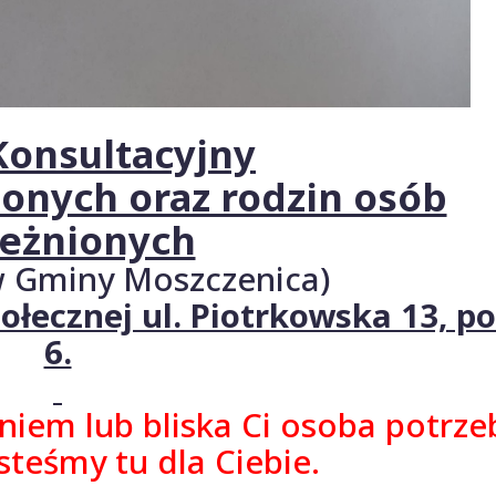
Konsultacyjny
ionych oraz rodzin osób
leżnionych
 Gminy Moszczenica)
ecznej ul. Piotrkowska 13, po
6.
eniem lub bliska Ci osoba potrze
steśmy tu dla Ciebie.