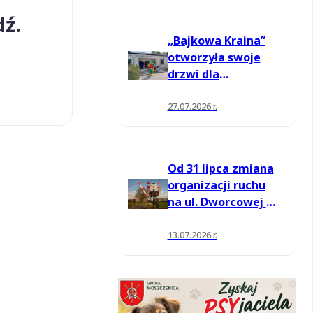
dź.
„Bajkowa Kraina”
otworzyła swoje
drzwi dla
mieszkańców
27.07.2026 r.
Od 31 lipca zmiana
organizacji ruchu
na ul. Dworcowej w
Moszczenicy
13.07.2026 r.