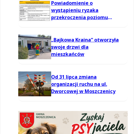
Powiadomienie o
wystąpieniu ryzaka
przekroczenia poziomu
informowania dla ozonu w
powietrzu
„Bajkowa Kraina” otworzyła
swoje drzwi dla
mieszkańców
Od 31 lipca zmiana
organizacji ruchu na ul.
Dworcowej w Moszczenicy