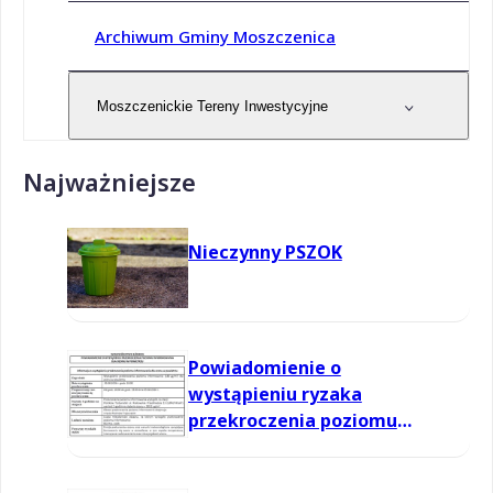
Archiwum Gminy Moszczenica
Moszczenickie Tereny Inwestycyjne
Najważniejsze
Nieczynny PSZOK
Powiadomienie o
wystąpieniu ryzaka
przekroczenia poziomu
informowania dla ozonu w
powietrzu