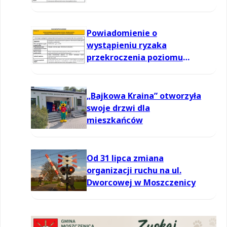
informowania dla ozonu w
powietrzu
Powiadomienie o
wystąpieniu ryzaka
przekroczenia poziomu
informowania dla ozonu w
powietrzu
„Bajkowa Kraina” otworzyła
swoje drzwi dla
mieszkańców
Od 31 lipca zmiana
organizacji ruchu na ul.
Dworcowej w Moszczenicy