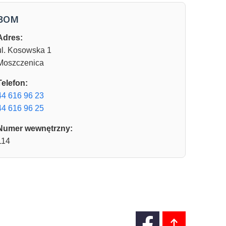
BOM
Adres:
ul. Kosowska 1
Moszczenica
Telefon:
44 616 96 23
44 616 96 25
Numer wewnętrzny:
114