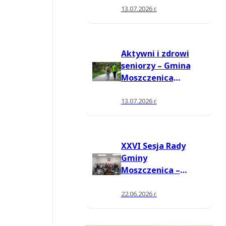
13.07.2026 r.
Aktywni i zdrowi
seniorzy – Gmina
Moszczenica
pozyskała środki
na nowe zajęcia
13.07.2026 r.
XXVI Sesja Rady
Gminy
Moszczenica –
jednogłośne
wotum zaufania i
22.06.2026 r.
absolutorium dla
Wójta