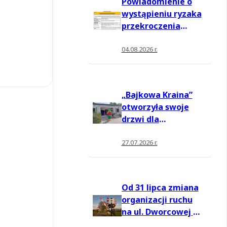
Powiadomienie o
wystąpieniu ryzaka
przekroczenia
poziomu
informowania dla
04.08.2026 r.
ozonu w powietrzu
„Bajkowa Kraina”
otworzyła swoje
drzwi dla
mieszkańców
27.07.2026 r.
Od 31 lipca zmiana
organizacji ruchu
na ul. Dworcowej w
Moszczenicy