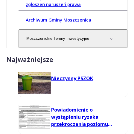
zgłoszeń naruszeń prawa
Archiwum Gminy Moszczenica
Moszczenickie Tereny Inwestycyjne
Najważniejsze
Nieczynny PSZOK
Powiadomienie o
wystąpieniu ryzaka
przekroczenia poziomu
informowania dla ozonu w