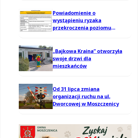
powietrzu
Powiadomienie o
wystąpieniu ryzaka
przekroczenia poziomu
informowania dla ozonu w
powietrzu
„Bajkowa Kraina” otworzyła
swoje drzwi dla
mieszkańców
Od 31 lipca zmiana
organizacji ruchu na ul.
Dworcowej w Moszczenicy