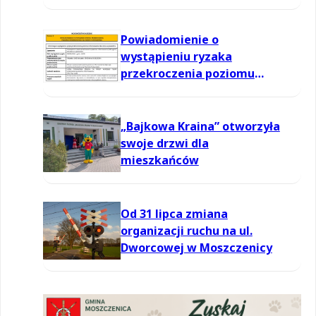
informowania dla ozonu w
powietrzu
Powiadomienie o
wystąpieniu ryzaka
przekroczenia poziomu
informowania dla ozonu w
powietrzu
„Bajkowa Kraina” otworzyła
swoje drzwi dla
mieszkańców
Od 31 lipca zmiana
organizacji ruchu na ul.
Dworcowej w Moszczenicy