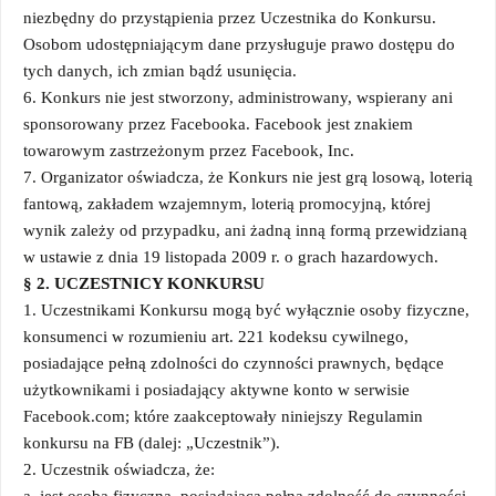
niezbędny do przystąpienia przez Uczestnika do Konkursu.
Osobom udostępniającym dane przysługuje prawo dostępu do
tych danych, ich zmian bądź usunięcia.
6. Konkurs nie jest stworzony, administrowany, wspierany ani
sponsorowany przez Facebooka. Facebook jest znakiem
towarowym zastrzeżonym przez Facebook, Inc.
7. Organizator oświadcza, że Konkurs nie jest grą losową, loterią
fantową, zakładem wzajemnym, loterią promocyjną, której
wynik zależy od przypadku, ani żadną inną formą przewidzianą
w ustawie z dnia 19 listopada 2009 r. o grach hazardowych.
§ 2. UCZESTNICY KONKURSU
1. Uczestnikami Konkursu mogą być wyłącznie osoby fizyczne,
konsumenci w rozumieniu art. 221 kodeksu cywilnego,
posiadające pełną zdolności do czynności prawnych, będące
użytkownikami i posiadający aktywne konto w serwisie
Facebook.com; które zaakceptowały niniejszy Regulamin
konkursu na FB (dalej: „Uczestnik”).
2. Uczestnik oświadcza, że:
a. jest osobą fizyczną, posiadającą pełną zdolność do czynności