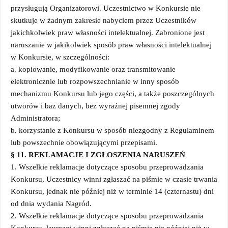
przysługują Organizatorowi. Uczestnictwo w Konkursie nie
skutkuje w żadnym zakresie nabyciem przez Uczestników
jakichkolwiek praw własności intelektualnej. Zabronione jest
naruszanie w jakikolwiek sposób praw własności intelektualnej
w Konkursie, w szczególności:
a. kopiowanie, modyfikowanie oraz transmitowanie
elektronicznie lub rozpowszechnianie w inny sposób
mechanizmu Konkursu lub jego części, a także poszczególnych
utworów i baz danych, bez wyraźnej pisemnej zgody
Administratora;
b. korzystanie z Konkursu w sposób niezgodny z Regulaminem
lub powszechnie obowiązującymi przepisami.
§ 11. REKLAMACJE I ZGŁOSZENIA NARUSZEŃ
1. Wszelkie reklamacje dotyczące sposobu przeprowadzania
Konkursu, Uczestnicy winni zgłaszać na piśmie w czasie trwania
Konkursu, jednak nie później niż w terminie 14 (czternastu) dni
od dnia wydania Nagród.
2. Wszelkie reklamacje dotyczące sposobu przeprowadzania
Konkursu, laureaci winni zgłaszać na piśmie nie później niż w