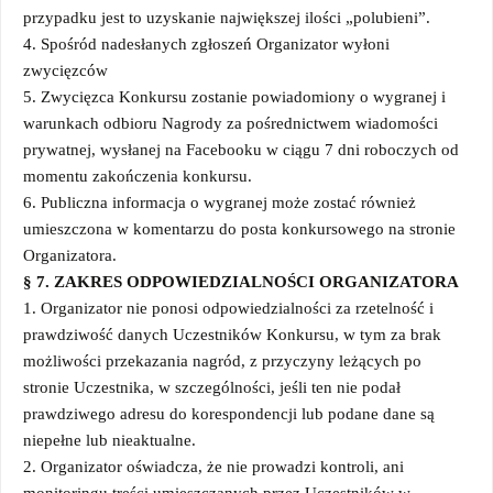
przypadku jest to uzyskanie największej ilości „polubieni”.
4. Spośród nadesłanych zgłoszeń Organizator wyłoni
zwycięzców
5. Zwycięzca Konkursu zostanie powiadomiony o wygranej i
warunkach odbioru Nagrody za pośrednictwem wiadomości
prywatnej, wysłanej na Facebooku w ciągu 7 dni roboczych od
momentu zakończenia konkursu.
6. Publiczna informacja o wygranej może zostać również
umieszczona w komentarzu do posta konkursowego na stronie
Organizatora.
§
7
. ZAKRES ODPOWIEDZIALNOŚCI ORGANIZATORA
1. Organizator nie ponosi odpowiedzialności za rzetelność i
prawdziwość danych Uczestników Konkursu, w tym za brak
możliwości przekazania nagród, z przyczyny leżących po
stronie Uczestnika, w szczególności, jeśli ten nie podał
prawdziwego adresu do korespondencji lub podane dane są
niepełne lub nieaktualne.
2. Organizator oświadcza, że nie prowadzi kontroli, ani
monitoringu treści umieszczanych przez Uczestników w