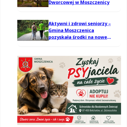
Dworcowej w Moszczenicy
Aktywni i zdrowi seniorzy –
Gmina Moszczenica
pozyskała środki na nowe
zajęcia