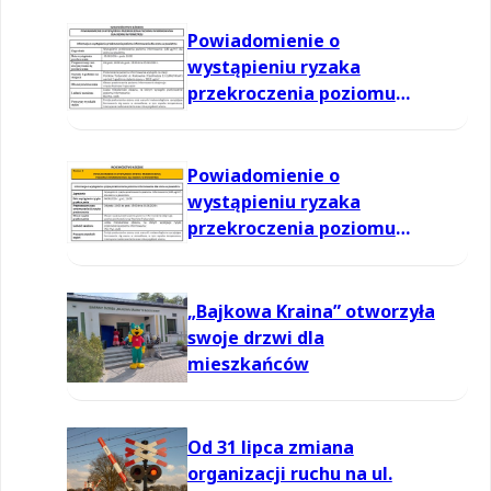
Powiadomienie o
wystąpieniu ryzaka
przekroczenia poziomu
informowania dla ozonu w
powietrzu
Powiadomienie o
wystąpieniu ryzaka
przekroczenia poziomu
informowania dla ozonu w
powietrzu
„Bajkowa Kraina” otworzyła
swoje drzwi dla
mieszkańców
Od 31 lipca zmiana
organizacji ruchu na ul.