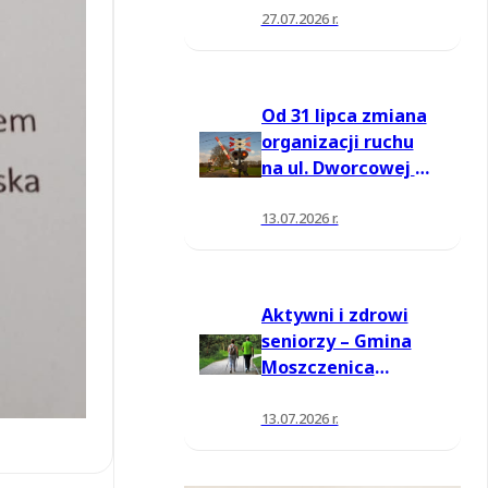
27.07.2026 r.
Od 31 lipca zmiana
organizacji ruchu
na ul. Dworcowej w
Moszczenicy
13.07.2026 r.
Aktywni i zdrowi
seniorzy – Gmina
Moszczenica
pozyskała środki
na nowe zajęcia
13.07.2026 r.