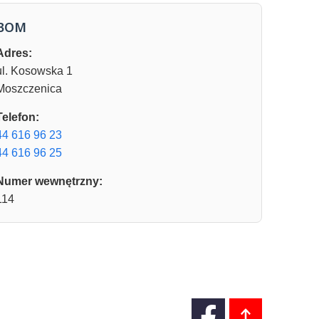
BOM
Adres:
ul. Kosowska 1
Moszczenica
Telefon:
44 616 96 23
44 616 96 25
Numer wewnętrzny:
114