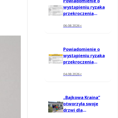
Powiadomienie o
wystąpieniu ryzaka
przekroczenia
poziomu
informowania dla
06.08.2026 r.
ozonu w powietrzu
Powiadomienie o
wystąpieniu ryzaka
przekroczenia
poziomu
informowania dla
04.08.2026 r.
ozonu w powietrzu
„Bajkowa Kraina”
otworzyła swoje
drzwi dla
mieszkańców