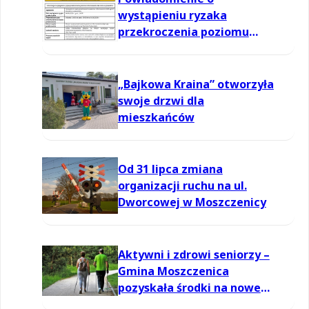
wystąpieniu ryzaka
przekroczenia poziomu
informowania dla ozonu w
powietrzu
„Bajkowa Kraina” otworzyła
swoje drzwi dla
mieszkańców
Od 31 lipca zmiana
organizacji ruchu na ul.
Dworcowej w Moszczenicy
Aktywni i zdrowi seniorzy –
Gmina Moszczenica
pozyskała środki na nowe
zajęcia