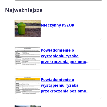
Najważniejsze
Nieczynny PSZOK
Powiadomienie o
wystąpieniu ryzaka
przekroczenia poziomu
informowania dla ozonu w
powietrzu
Powiadomienie o
wystąpieniu ryzaka
przekroczenia poziomu
informowania dla ozonu w
powietrzu