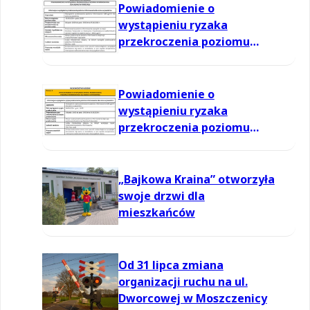
Powiadomienie o
wystąpieniu ryzaka
przekroczenia poziomu
informowania dla ozonu w
powietrzu
Powiadomienie o
wystąpieniu ryzaka
przekroczenia poziomu
informowania dla ozonu w
powietrzu
„Bajkowa Kraina” otworzyła
swoje drzwi dla
mieszkańców
Od 31 lipca zmiana
organizacji ruchu na ul.
Dworcowej w Moszczenicy