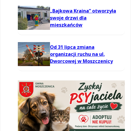
powietrzu
„Bajkowa Kraina” otworzyła
swoje drzwi dla
mieszkańców
Od 31 lipca zmiana
organizacji ruchu na ul.
Dworcowej w Moszczenicy