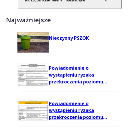
Moszczenickie Tereny Inwestycyjne
Najważniejsze
Nieczynny PSZOK
Powiadomienie o
wystąpieniu ryzaka
przekroczenia poziomu
informowania dla ozonu w
powietrzu
Powiadomienie o
wystąpieniu ryzaka
przekroczenia poziomu
informowania dla ozonu w