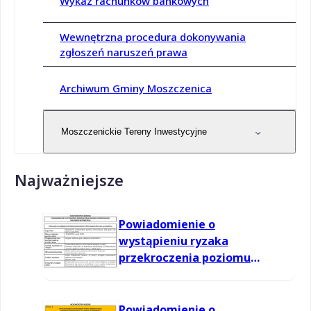
Wykaz rachunków bankowych
Wewnętrzna procedura dokonywania
zgłoszeń naruszeń prawa
Archiwum Gminy Moszczenica
Moszczenickie Tereny Inwestycyjne
Najważniejsze
Powiadomienie o
wystąpieniu ryzaka
przekroczenia poziomu
informowania dla ozonu w
powietrzu
Powiadomienie o