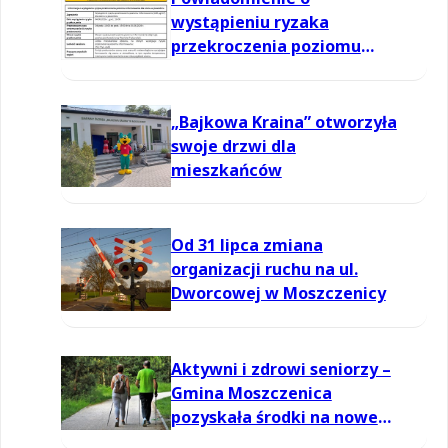
wystąpieniu ryzaka
przekroczenia poziomu
informowania dla ozonu w
powietrzu
„Bajkowa Kraina” otworzyła
swoje drzwi dla
mieszkańców
Od 31 lipca zmiana
organizacji ruchu na ul.
Dworcowej w Moszczenicy
Aktywni i zdrowi seniorzy –
Gmina Moszczenica
pozyskała środki na nowe
zajęcia