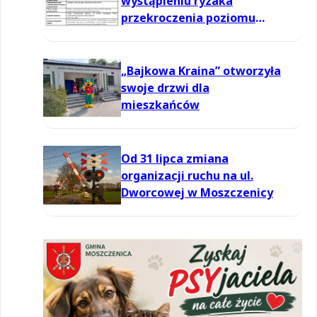
wystąpieniu ryzaka
przekroczenia poziomu
informowania dla ozonu w
powietrzu
„Bajkowa Kraina” otworzyła
swoje drzwi dla
mieszkańców
Od 31 lipca zmiana
organizacji ruchu na ul.
Dworcowej w Moszczenicy