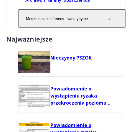
Archiwum Gminy Moszczenica
Moszczenickie Tereny Inwestycyjne
Najważniejsze
Nieczynny PSZOK
Powiadomienie o
wystąpieniu ryzaka
przekroczenia poziomu
informowania dla ozonu w
powietrzu
Powiadomienie o