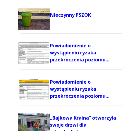
Nieczynny PSZOK
Powiadomienie o
wystąpieniu ryzaka
przekroczenia poziomu
informowania dla ozonu w
powietrzu
Powiadomienie o
wystąpieniu ryzaka
przekroczenia poziomu
informowania dla ozonu w
powietrzu
„Bajkowa Kraina” otworzyła
swoje drzwi dla