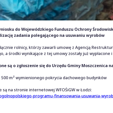
 wniosku do Wojewódzkiego Funduszu Ochrony Środowisk
alizację zadania polegającego na usuwaniu wyrobów
łącznie
rolnicy, którzy zawarli umowę z Agencją Restruktury
go
, a środki wynikające z tej umowy zostały już
wypłacone i
ne są o zgłoszenie się do Urzędu Gminy Moszczenica
na
o
500 m² wymienionego pokrycia dachowego budynków
 są na stronie internetowej WFOŚiGW w Łodzi:
-ogolnopolskiego-programu-finansowania-usuwania-wyro