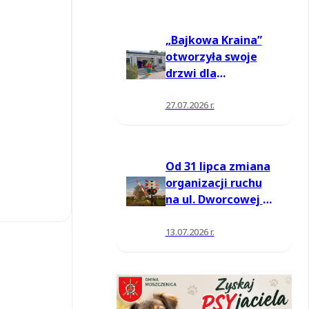
„Bajkowa Kraina”
otworzyła swoje
drzwi dla
mieszkańców
27.07.2026 r.
Od 31 lipca zmiana
organizacji ruchu
na ul. Dworcowej w
Moszczenicy
13.07.2026 r.