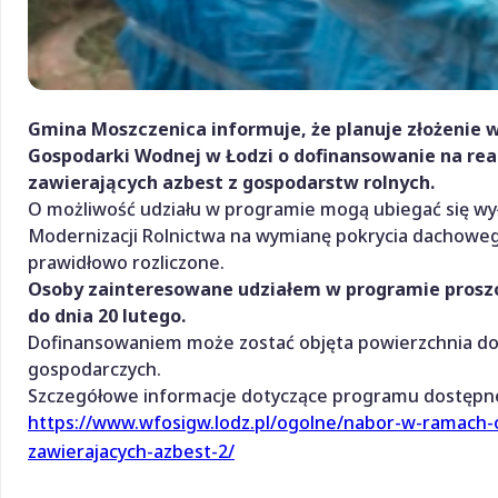
Gmina Moszczenica informuje, że planuje złożenie
Gospodarki Wodnej w Łodzi o dofinansowanie na re
zawierających azbest z gospodarstw rolnych.
O możliwość udziału w programie mogą ubiegać się wy
Modernizacji Rolnictwa na wymianę pokrycia dachowe
prawidłowo rozliczone
.
Osoby zainteresowane udziałem w programie proszo
do dnia 20 lutego
.
Dofinansowaniem może zostać objęta powierzchnia d
gospodarczych
.
Szczegółowe informacje dotyczące programu dostępne
https://www.wfosigw.lodz.pl/ogolne/nabor-w-ramach
zawierajacych-azbest-2/