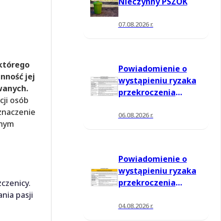
Nieczynny PSZOK
07.08.2026 r.
 którego
Powiadomienie o
nność jej
wystąpieniu ryzaka
wanych.
przekroczenia
cji osób
poziomu
eznaczenie
informowania dla
06.08.2026 r.
lnym
ozonu w powietrzu
Powiadomienie o
wystąpieniu ryzaka
przekroczenia
czenicy.
poziomu
nia pasji
informowania dla
04.08.2026 r.
ozonu w powietrzu