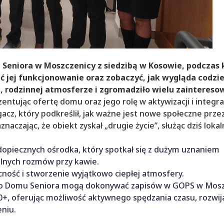
 Seniora w Moszczenicy z siedzibą w Kosowie, podczas
 jej funkcjonowanie oraz zobaczyć, jak wygląda codzie
, rodzinnej atmosferze i zgromadziło wielu zaintereso
entując ofertę domu oraz jego rolę w aktywizacji i integra
gacz, który podkreślił, jak ważne jest nowe społeczne prz
czając, że obiekt zyskał „drugie życie”, służąc dziś loka
piecznych ośrodka, który spotkał się z dużym uznaniem
ólnych rozmów przy kawie.
ność i stworzenie wyjątkowo ciepłej atmosfery.
go Domu Seniora mogą dokonywać zapisów w GOPS w Mosz
+, oferując możliwość aktywnego spędzania czasu, rozwija
eniu.