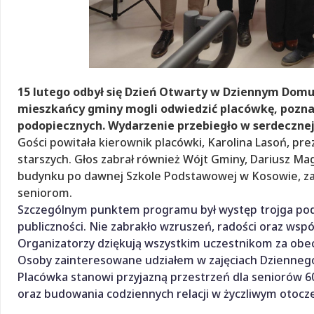
15 lutego odbył się Dzień Otwarty w Dziennym Domu
mieszkańcy gminy mogli odwiedzić placówkę, poznać
podopiecznych. Wydarzenie przebiegło w serdecznej
Gości powitała kierownik placówki, Karolina Lasoń, prez
starszych. Głos zabrał również Wójt Gminy, Dariusz Ma
budynku po dawnej Szkole Podstawowej w Kosowie, zazna
seniorom.
Szczególnym punktem programu był występ trojga podo
publiczności. Nie zabrakło wzruszeń, radości oraz wsp
Organizatorzy dziękują wszystkim uczestnikom za obec
Osoby zainteresowane udziałem w zajęciach Dzienne
Placówka stanowi przyjazną przestrzeń dla seniorów 60
oraz budowania codziennych relacji w życzliwym otocz