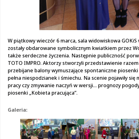
W piątkowy wieczór 6 marca, sala widowiskowa GOKiS w
zostały obdarowane symbolicznym kwiatkiem przez Wój
także serdeczne życzenia. Następnie publiczność por
TOTO IMPRO. Aktorzy stworzyli przedstawienie razem z
przebijane balony wymuszające spontaniczne piosenki cz
pełna niespodzianek i śmiechu. Na scenie pojawiły się m
pracy czy zmywanie naczyń w wersji… prognozy pogody, 
piosenki „Kobieta pracująca”.
Galeria: