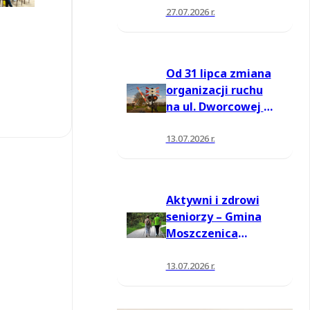
27.07.2026 r.
Od 31 lipca zmiana
organizacji ruchu
na ul. Dworcowej w
Moszczenicy
13.07.2026 r.
Aktywni i zdrowi
seniorzy – Gmina
Moszczenica
pozyskała środki
na nowe zajęcia
13.07.2026 r.