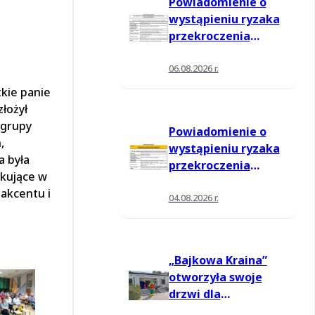
Powiadomienie o
wystąpieniu ryzaka
przekroczenia
poziomu
informowania dla
06.08.2026 r.
ozonu w powietrzu
kie panie
łożył
 grupy
Powiadomienie o
,
wystąpieniu ryzaka
a była
przekroczenia
tkujące w
poziomu
 akcentu i
informowania dla
04.08.2026 r.
ozonu w powietrzu
„Bajkowa Kraina”
otworzyła swoje
drzwi dla
mieszkańców