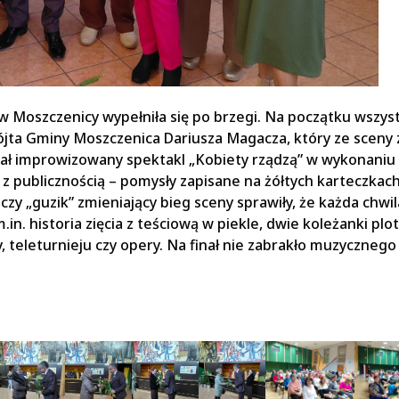
 Moszczenicy wypełniła się po brzegi. Na początku wszyst
ta Gminy Moszczenica Dariusza Magacza, który ze sceny z
wał improwizowany spektakl „Kobiety rządzą” w wykonaniu
 publicznością – pomysły zapisane na żółtych karteczkach
y „guzik” zmieniający bieg sceny sprawiły, że każda chwil
.in. historia zięcia z teściową w piekle, dwie koleżanki plo
teleturnieju czy opery. Na finał nie zabrakło muzycznego