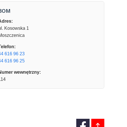
BOM
Adres:
ul. Kosowska 1
Moszczenica
Telefon:
44 616 96 23
44 616 96 25
Numer wewnętrzny:
114