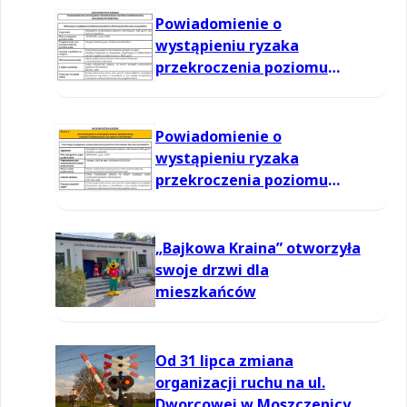
Powiadomienie o
wystąpieniu ryzaka
przekroczenia poziomu
informowania dla ozonu w
powietrzu
Powiadomienie o
wystąpieniu ryzaka
przekroczenia poziomu
informowania dla ozonu w
powietrzu
„Bajkowa Kraina” otworzyła
swoje drzwi dla
mieszkańców
Od 31 lipca zmiana
organizacji ruchu na ul.
Dworcowej w Moszczenicy