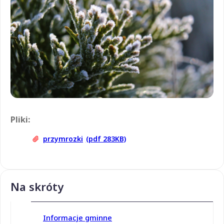
Pliki:
przymrozki
(pdf 283KB)
Na skróty
Informacje gminne