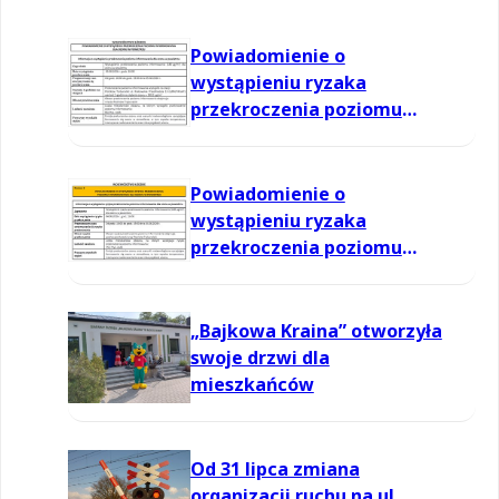
Powiadomienie o
wystąpieniu ryzaka
przekroczenia poziomu
informowania dla ozonu w
powietrzu
Powiadomienie o
wystąpieniu ryzaka
przekroczenia poziomu
informowania dla ozonu w
powietrzu
„Bajkowa Kraina” otworzyła
swoje drzwi dla
mieszkańców
Od 31 lipca zmiana
organizacji ruchu na ul.