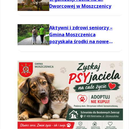
Dworcowej w Moszczenicy
Aktywni i zdrowi seniorzy –
Gmina Moszczenica
pozyskała środki na nowe
zajęcia