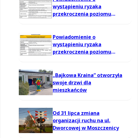
wystąpieniu ryzaka
przekroczenia poziomu
informowania dla ozonu w
powietrzu
Powiadomienie o
wystąpieniu ryzaka
przekroczenia poziomu
informowania dla ozonu w
powietrzu
„Bajkowa Kraina” otworzyła
swoje drzwi dla
mieszkańców
Od 31 lipca zmiana
organizacji ruchu na ul.
Dworcowej w Moszczenicy