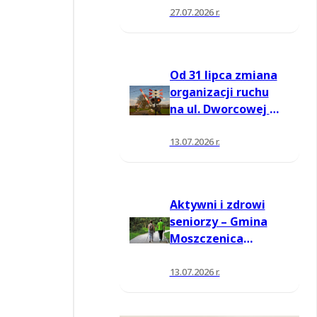
27.07.2026 r.
Od 31 lipca zmiana
organizacji ruchu
na ul. Dworcowej w
Moszczenicy
13.07.2026 r.
Aktywni i zdrowi
seniorzy – Gmina
Moszczenica
pozyskała środki
na nowe zajęcia
13.07.2026 r.