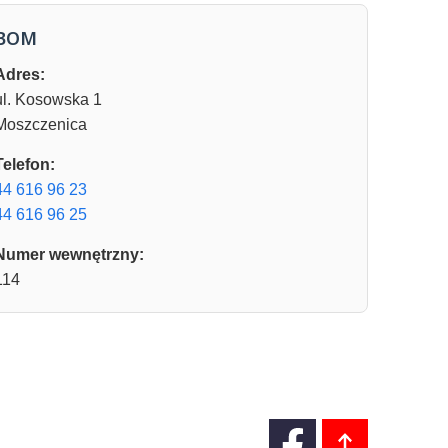
BOM
Adres:
ul. Kosowska 1
Moszczenica
Telefon:
44 616 96 23
44 616 96 25
Numer wewnętrzny:
114