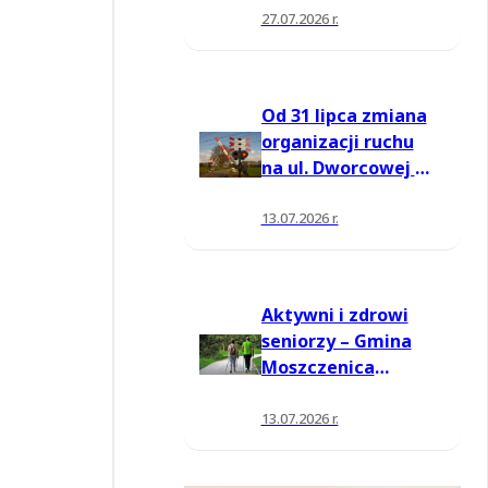
27.07.2026 r.
Od 31 lipca zmiana
organizacji ruchu
na ul. Dworcowej w
Moszczenicy
13.07.2026 r.
Aktywni i zdrowi
seniorzy – Gmina
Moszczenica
pozyskała środki
na nowe zajęcia
13.07.2026 r.