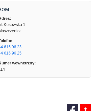
BOM
Adres:
ul. Kosowska 1
Moszczenica
Telefon:
44 616 96 23
44 616 96 25
Numer wewnętrzny:
114