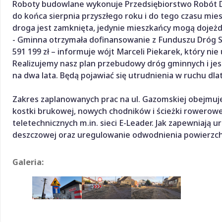
Roboty budowlane wykonuje Przedsiębiorstwo Robót D
do końca sierpnia przyszłego roku i do tego czasu mie
droga jest zamknięta, jedynie mieszkańcy mogą dojeż
- Gminna otrzymała dofinansowanie z Funduszu Dróg S
591 199 zł – informuje wójt Marceli Piekarek, który ni
Realizujemy nasz plan przebudowy dróg gminnych i jes
na dwa lata. Będą pojawiać się utrudnienia w ruchu dla
Zakres zaplanowanych prac na ul. Gazomskiej obejmuj
kostki brukowej, nowych chodników i ścieżki rowerowe
teletechnicznych m.in. sieci E-Leader. Jak zapewniają 
deszczowej oraz uregulowanie odwodnienia powierzc
Galeria: