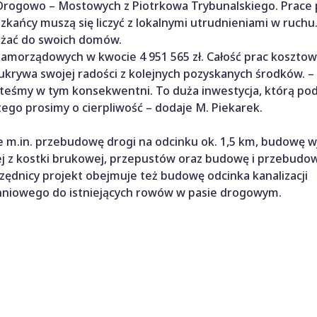
rogowo – Mostowych z Piotrkowa Trybunalskiego. Prace 
szkańcy muszą się liczyć z lokalnymi utrudnieniami w ruchu
dżać do swoich domów.
amorządowych w kwocie 4 951 565 zł. Całość prac koszto
e ukrywa swojej radości z kolejnych pozyskanych środków. –
teśmy w tym konsekwentni. To duża inwestycja, którą podz
tego prosimy o cierpliwość – dodaje M. Piekarek.
e m.in. przebudowę drogi na odcinku ok. 1,5 km, budowę 
j z kostki brukowej, przepustów oraz budowę i przebudow
urzędnicy projekt obejmuje też budowę odcinka kanalizacji
hniowego do istniejących rowów w pasie drogowym.