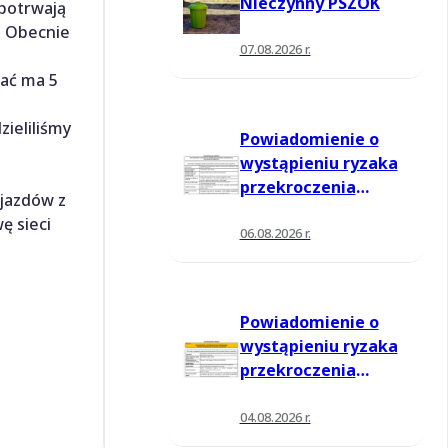
Nieczynny PSZOK
potrwają
. Obecnie
07.08.2026 r.
wać ma 5
ieliliśmy
Powiadomienie o
wystąpieniu ryzaka
przekroczenia
wjazdów z
poziomu
ę sieci
informowania dla
06.08.2026 r.
ozonu w powietrzu
Powiadomienie o
wystąpieniu ryzaka
przekroczenia
poziomu
informowania dla
04.08.2026 r.
ozonu w powietrzu