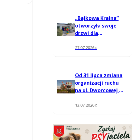
„Bajkowa Kraina”
otworzyła swoje
drzwi dla
mieszkańców
27.07.2026 r.
Od 31 lipca zmiana
organizacji ruchu
na ul. Dworcowej w
Moszczenicy
13.07.2026 r.