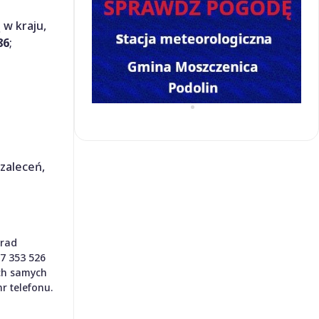
 w kraju,
86
;
zaleceń,
orad
37 353 526
ych samych
r telefonu.