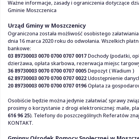
Ważne informacje, zasady i ograniczenia dotyczące dzia
Gminie Moszczenica
Urząd Gminy w Moszczenicy
Ograniczona została możliwość osobistego załatwiania
dnia 16 marca 2020 roku do odwołania. Wszelkich płat
bankowe:
03 89730003 0070 0700 0707 0017
Dochody (podatki, opł
dzierżawa, opłata skarbowa, rezerwacja miejsc targow
36 89730003 0070 0700 0707 0005
Depozyt ( Wadium )
62 89730003 0070 0700 0707 0022
Udostępnienie dany
20 89730003 0070 0700 0707 0196
Opłata za gospodaro
Osobiście będzie można jedynie załatwiać sprawy zwią
prosimy o korzystanie z drogi elektronicznej: maile, pl
616 96 25
). Telefony do poszczególnych Referatów znaj
KONTAKT.
Gminny Ośrodek Pomocy Społecznej w Moszczen