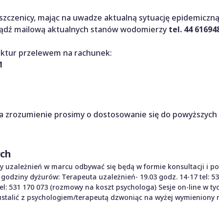
zczenicy, mając na uwadze aktualną sytuację epidemiczną
 bądź mailową aktualnych stanów wodomierzy
tel. 44 61694
aktur przelewem na rachunek:
1
a zrozumienie prosimy o dostosowanie się do powyższych 
ych
y uzależnień w marcu odbywać się będą w formie konsultacji i p
 i godziny dyżurów: Terapeuta uzależnień- 19.03 godz. 14-17 tel: 5
tel: 531 170 073 (rozmowy na koszt psychologa) Sesje on-line w t
 ustalić z psychologiem/terapeutą dzwoniąc na wyżej wymieniony n