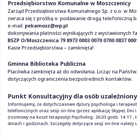
Przedsiębiorstwo Komunalne w Moszczenicy
Zarząd Przedsiębiorstwa Komunalnego Sp. z o.o. w Mos
zwraca się z prośbą o: podawanie drogą telefoniczną
e-mail:
pekamosz@wp.pl
dokonywania płatności wynikających z wystawionych f
BSZP O/Moszczenica 79 8973 0003 0070 0700 0837 000
Kasie Przedsiębiorstwa – zamknięta!
Gminna Biblioteka Publiczna
Placówka zamknięta aż do odwołania. Licząc na Państw
dotyczących ograniczenia bezpośrednich kontaktów.
Punkt Konsultacyjny dla osób uzależnion
Informujemy, że dotychczasowe dyżury psychologa i terapeut
telefonicznych oraz sesji on-line (przez aplikację Skype). Dni
(rozmowy na koszt terapeuty) Psycholog- 26.03 godz. 14-17 , 
dniach i godzinach. Szczegóły dotyczące sesji on-line należy