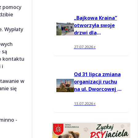
 z pomocy
dzibie
„Bajkowa Kraina”
otworzyła swoje
. Wypłaty
drzwi dla
mieszkańców
owych
27.07.2026 r.
 są
o kontaktu
 i
Od 31 lipca zmiana
stawanie w
organizacji ruchu
nie się
na ul. Dworcowej w
Moszczenicy
13.07.2026 r.
Gminno -