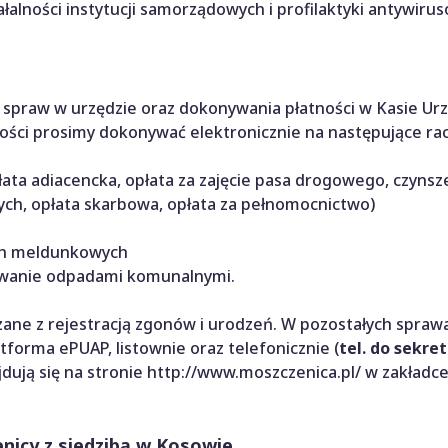
łalności instytucji samorządowych i profilaktyki antywiru
 spraw w urzędzie oraz dokonywania płatności w Kasie Ur
ności prosimy dokonywać elektronicznie na następujące ra
ata adiacencka, opłata za zajęcie pasa drogowego, czynsz
ych, opłata skarbowa, opłata za pełnomocnictwo)
ch meldunkowych
wanie odpadami komunalnymi.
zane z rejestracją zgonów i urodzeń. W pozostałych spraw
atforma ePUAP, listownie oraz telefonicznie (
tel. do sekre
dują się na stronie http://www.moszczenica.pl/ w zakładc
icy z siedzibą w Kosowie