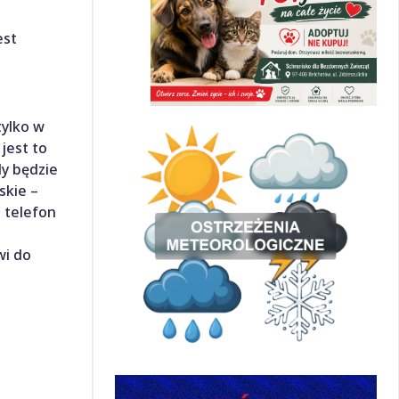
est
tylko w
jest to
dy będzie
skie –
 telefon
wi do