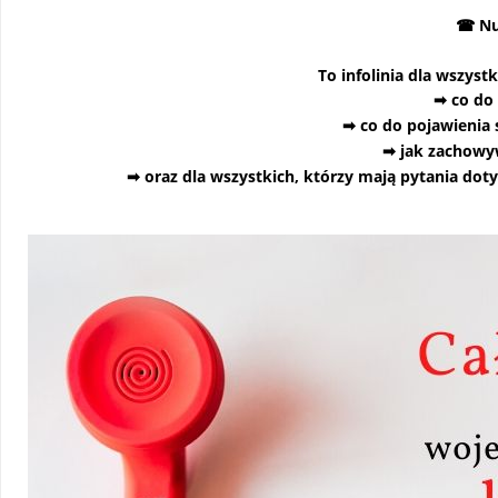
Nu
☎
To infolinia dla wszyst
co do 
➡
co do pojawienia 
➡
jak zachowyw
➡
oraz dla wszystkich, którzy mają pytania do
➡