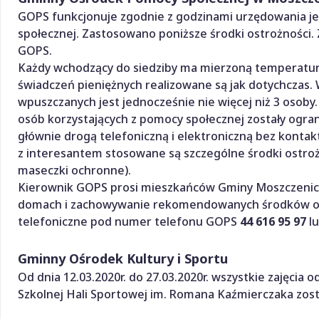
GOPS funkcjonuje zgodnie z godzinami urzędowania j
społecznej. Zastosowano poniższe środki ostrożności. 
GOPS.
Każdy wchodzący do siedziby ma mierzoną temperat
świadczeń pieniężnych realizowane są jak dotychczas
wpuszczanych jest jednocześnie nie więcej niż 3 oso
osób korzystających z pomocy społecznej zostały ogra
głównie drogą telefoniczną i elektroniczną bez kont
z interesantem stosowane są szczególne środki ostrożn
maseczki ochronne).
Kierownik GOPS prosi mieszkańców Gminy Moszczenica
domach i zachowywanie rekomendowanych środków ost
telefoniczne pod numer telefonu GOPS
44 616 95 97
lu
Gminny Ośrodek Kultury i Sportu
Od dnia 12.03.2020r. do 27.03.2020r. wszystkie zajęci
Szkolnej Hali Sportowej im. Romana Kaźmierczaka zos