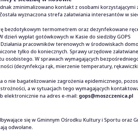
ednak zminimalizowano kontakt z osobami korzystającymi
Została wyznaczona strefa załatwiania interesantów w sie
urę bezdotykowym termometrem oraz dezynfekowane ręce
. W dzień wypłat gotówkowych w Kasie do siedziby GOPS
by. Działania pracowników terenowych w środowiskach dom
niczone tylko do koniecznych. Sprawy urzędowe załatwiane
aktu osobistego. W sprawach wymagających bezpośrednieg
ości (dezynfekcja rąk, mierzenie temperatury, rękawiczki
 o nie bagatelizowanie zagrożenia epidemicznego, pozo
rożności, a w sytuacjach tego wymagających kontaktowa
b elektronicznie na adres e-mail:
gops@moszczenica.pl
a odbywające się w Gminnym Ośrodku Kultury i Sportu oraz 
tają odwołane.