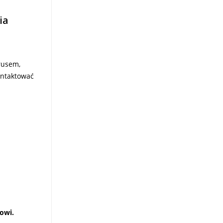
ia
rusem,
ontaktować
owi.