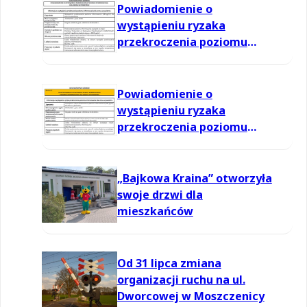
Powiadomienie o
wystąpieniu ryzaka
przekroczenia poziomu
informowania dla ozonu w
powietrzu
Powiadomienie o
wystąpieniu ryzaka
przekroczenia poziomu
informowania dla ozonu w
powietrzu
„Bajkowa Kraina” otworzyła
swoje drzwi dla
mieszkańców
Od 31 lipca zmiana
organizacji ruchu na ul.
Dworcowej w Moszczenicy