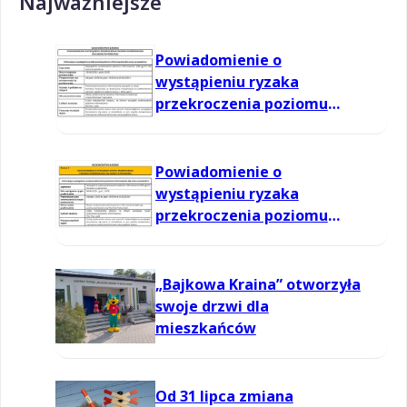
Najważniejsze
Powiadomienie o
wystąpieniu ryzaka
przekroczenia poziomu
informowania dla ozonu w
powietrzu
Powiadomienie o
wystąpieniu ryzaka
przekroczenia poziomu
informowania dla ozonu w
powietrzu
„Bajkowa Kraina” otworzyła
swoje drzwi dla
mieszkańców
Od 31 lipca zmiana