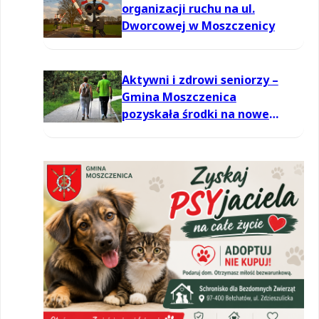
organizacji ruchu na ul.
Dworcowej w Moszczenicy
Aktywni i zdrowi seniorzy –
Gmina Moszczenica
pozyskała środki na nowe
zajęcia