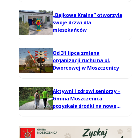
powietrzu
„Bajkowa Kraina” otworzyła
swoje drzwi dla
mieszkańców
Od 31 lipca zmiana
organizacji ruchu na ul.
Dworcowej w Moszczenicy
Aktywni i zdrowi seniorzy –
Gmina Moszczenica
pozyskała środki na nowe
zajęcia