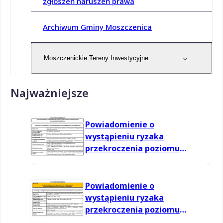
zgłoszeń naruszeń prawa
Archiwum Gminy Moszczenica
Moszczenickie Tereny Inwestycyjne
Najważniejsze
Powiadomienie o
wystąpieniu ryzaka
przekroczenia poziomu
informowania dla ozonu w
powietrzu
Powiadomienie o
wystąpieniu ryzaka
przekroczenia poziomu
informowania dla ozonu w