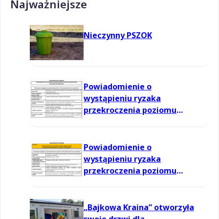
Najważniejsze
Nieczynny PSZOK
Powiadomienie o
wystąpieniu ryzaka
przekroczenia poziomu
informowania dla ozonu w
powietrzu
Powiadomienie o
wystąpieniu ryzaka
przekroczenia poziomu
informowania dla ozonu w
powietrzu
„Bajkowa Kraina” otworzyła