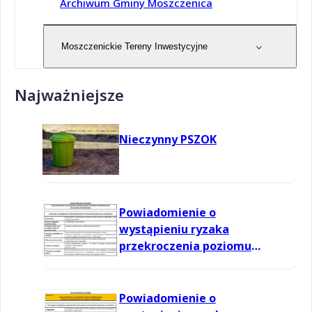
Archiwum Gminy Moszczenica
Moszczenickie Tereny Inwestycyjne
Najważniejsze
Nieczynny PSZOK
Powiadomienie o
wystąpieniu ryzaka
przekroczenia poziomu
informowania dla ozonu w
powietrzu
Powiadomienie o