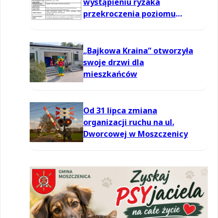
wystąpieniu ryzaka
przekroczenia poziomu
informowania dla ozonu w
powietrzu
„Bajkowa Kraina” otworzyła
swoje drzwi dla
mieszkańców
Od 31 lipca zmiana
organizacji ruchu na ul.
Dworcowej w Moszczenicy