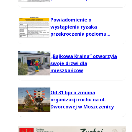
informowania dla ozonu w
powietrzu
Powiadomienie o
wystąpieniu ryzaka
przekroczenia poziomu
informowania dla ozonu w
powietrzu
„Bajkowa Kraina” otworzyła
swoje drzwi dla
mieszkańców
Od 31 lipca zmiana
organizacji ruchu na ul.
Dworcowej w Moszczenicy