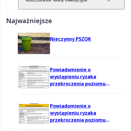
Moszczenickie Tereny Inwestycyjne
Najważniejsze
Nieczynny PSZOK
Powiadomienie o
wystąpieniu ryzaka
przekroczenia poziomu
informowania dla ozonu w
powietrzu
Powiadomienie o
wystąpieniu ryzaka
przekroczenia poziomu
informowania dla ozonu w