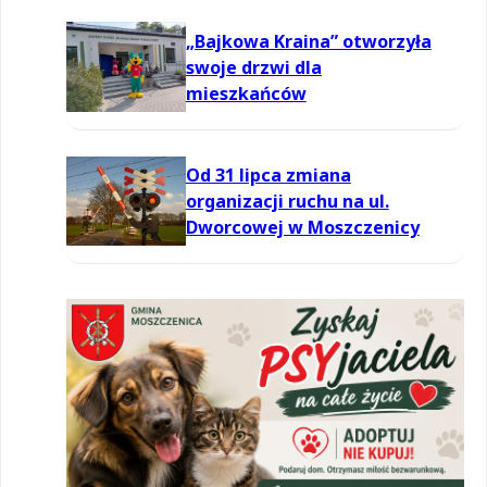
powietrzu
„Bajkowa Kraina” otworzyła
swoje drzwi dla
mieszkańców
Od 31 lipca zmiana
organizacji ruchu na ul.
Dworcowej w Moszczenicy